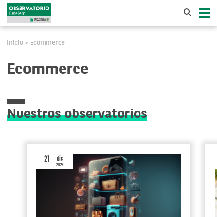
Inicio
Ecommerce
>
Ecommerce
Nuestros observatorios
21
dic
2023