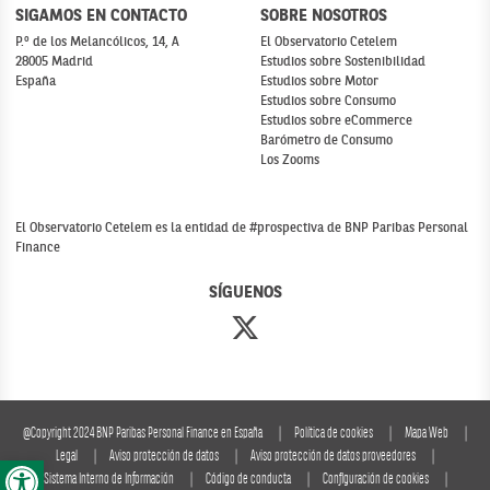
SIGAMOS EN CONTACTO
SOBRE NOSOTROS
P.º de los Melancólicos, 14, A
El Observatorio Cetelem
28005 Madrid
Estudios sobre Sostenibilidad
España
Estudios sobre Motor
Estudios sobre Consumo
Estudios sobre eCommerce
Barómetro de Consumo
Los Zooms
El Observatorio Cetelem es la entidad de #prospectiva de BNP Paribas Personal
Finance
SÍGUENOS
@Copyright 2024 BNP Paribas Personal Finance en España
Política de cookies
Mapa Web
Abrir barra de herramientas
Legal
Aviso protección de datos
Aviso protección de datos proveedores
Sistema Interno de Información
Código de conducta
Configuración de cookies