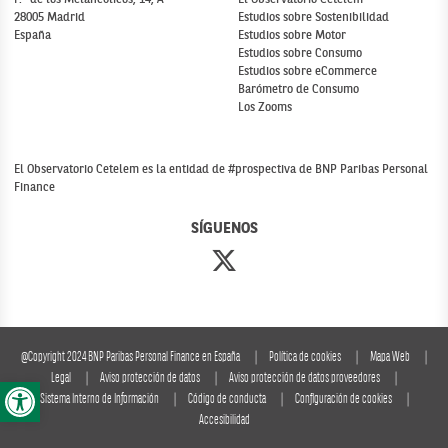
P.º de los Melancólicos, 14, A
El Observatorio Cetelem
28005 Madrid
Estudios sobre Sostenibilidad
España
Estudios sobre Motor
Estudios sobre Consumo
Estudios sobre eCommerce
Barómetro de Consumo
Los Zooms
El Observatorio Cetelem es la entidad de #prospectiva de BNP Paribas Personal
Finance
SÍGUENOS
@Copyright 2024 BNP Paribas Personal Finance en España
Política de cookies
Mapa Web
Abrir barra de herramientas
Legal
Aviso protección de datos
Aviso protección de datos proveedores
Sistema Interno de Información
Código de conducta
Configuración de cookies
Accesibilidad