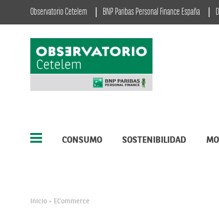
Observatorio Cetelem
BNP Paribas Personal Finance España
D
CONSUMO
SOSTENIBILIDAD
MO
Inicio
ECommerce
>