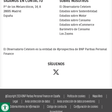
SIGAMOS EN CONTACTO
SOBRE NOSOTROS
P.º de los Melancólicos, 14, A
El Observatorio Cetelem
28005 Madrid
Estudios sobre Sostenibilidad
España
Estudios sobre Motor
Estudios sobre Consumo
Estudios sobre eCommerce
Barómetro de Consumo
Los Zooms
El Observatorio Cetelem es la entidad de #prospectiva de BNP Paribas Personal
Finance
SÍGUENOS
@Copyright 2024 BNP Paribas Personal Finance en España
Política de cookies
Mapa Web
Abrir barra de herramientas
Legal
Aviso protección de datos
Aviso protección de datos proveedores
Sistema Interno de Información
Código de conducta
Configuración de cookies