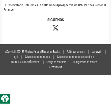
El Observatorio Cetelem es la entidad de #prospectiva de BNP Paribas Personal
Finance
SÍGUENOS
@Copyright 2024 BNP Paribas Personal Finance en España
Política de cookies
Mapa Web
Legal
Aviso protección de datos
Aviso protección de datos proveedores
Sistema Interno de Información
Código de conducta
Configuración de cookies
Accesibilidad
Abrir barra de herramientas