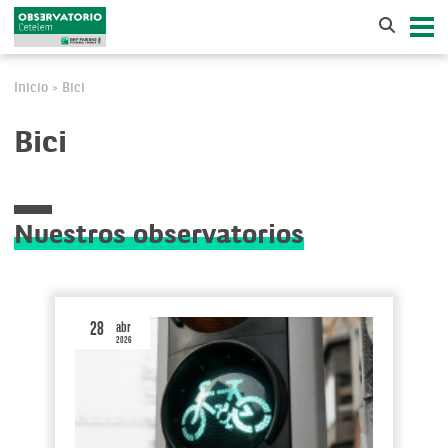
Inicio
Bici
>
Bici
Nuestros observatorios
28
abr
2026