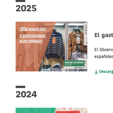
2025
El gas
El Obser
españoles
Descarg
2024