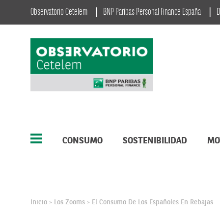
Observatorio Cetelem
BNP Paribas Personal Finance España
D
CONSUMO
SOSTENIBILIDAD
MO
Inicio
Los Zooms
El Consumo De Los Españoles En Rebajas
>
>