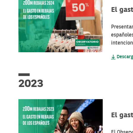
El gas
Presenta
españoles
intencio
Descarg
2023
El gas
El Obser