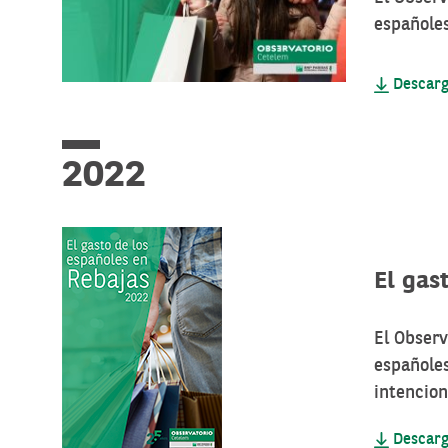
españoles
Descarg
2022
El gas
El Obser
españoles
intencio
Descarg