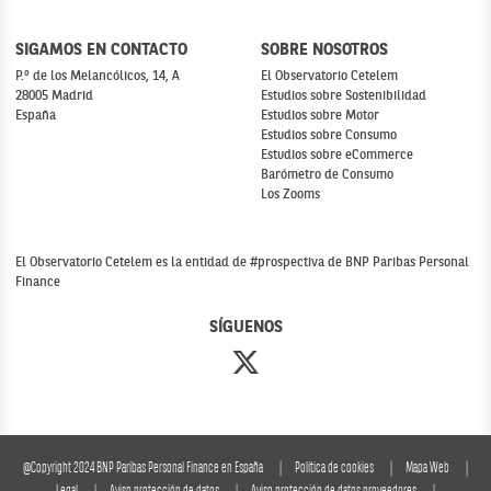
SIGAMOS EN CONTACTO
SOBRE NOSOTROS
P.º de los Melancólicos, 14, A
El Observatorio Cetelem
28005 Madrid
Estudios sobre Sostenibilidad
España
Estudios sobre Motor
Estudios sobre Consumo
Estudios sobre eCommerce
Barómetro de Consumo
Los Zooms
El Observatorio Cetelem es la entidad de #prospectiva de BNP Paribas Personal
Finance
SÍGUENOS
@Copyright 2024 BNP Paribas Personal Finance en España
Política de cookies
Mapa Web