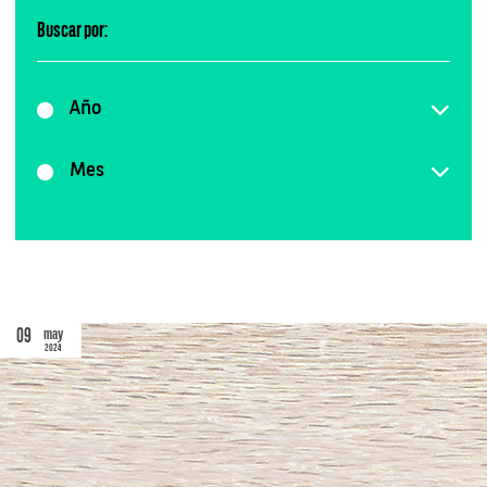
Buscar por:
Año
Mes
09
may
2024