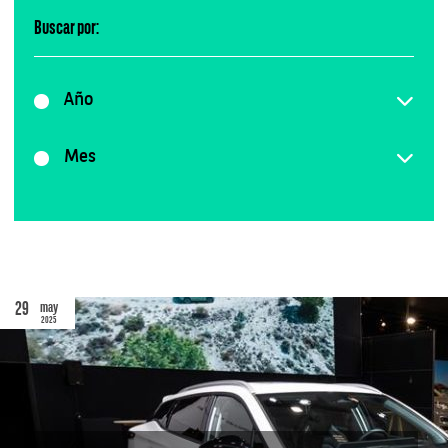
Buscar por:
Año
Mes
29
may
2025