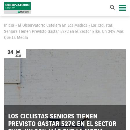
Inicio
El Observatorio Cetelem En Los Medios
Los Ciclistas
>
>
Seniors Tienen Previsto Gastar 527€ En El Sector Bike, Un 34% Más
Que La Media
24
jul
2025
LOS CICLISTAS SENIORS TIENEN
PREVISTO GASTAR 527€ EN EL SECTOR