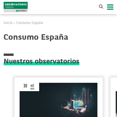
Inicio
Consumo España
>
Consumo España
Nuestros observatorios
30
oct
2025