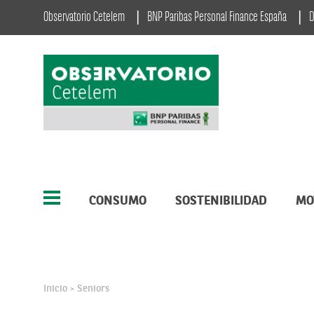
Observatorio Cetelem
BNP Paribas Personal Finance España
D
CONSUMO
SOSTENIBILIDAD
MO
Inicio
Seniors
>