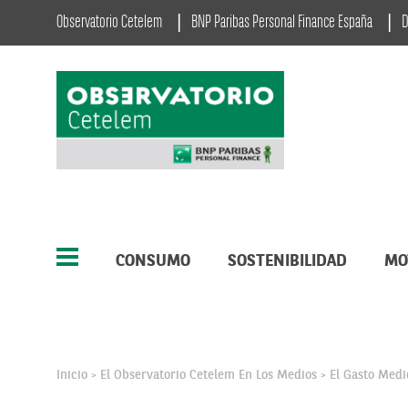
Observatorio Cetelem
BNP Paribas Personal Finance España
D
CONSUMO
SOSTENIBILIDAD
MO
Inicio
El Observatorio Cetelem En Los Medios
El Gasto Med
>
>