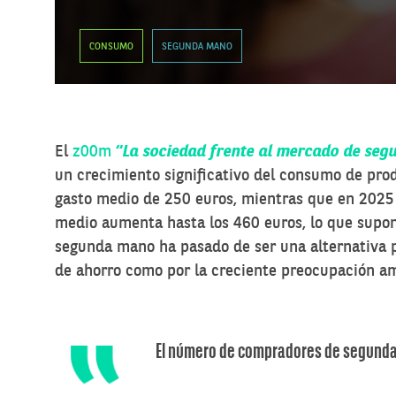
CONSUMO
SEGUNDA MANO
El
z00m
“
La sociedad frente al mercado de se
un crecimiento significativo del consumo de pr
gasto medio de 250 euros, mientras que en 2025 
medio aumenta hasta los 460 euros, lo que supon
segunda mano ha pasado de ser una alternativa 
de ahorro como por la creciente preocupación am
El número de compradores de segunda m