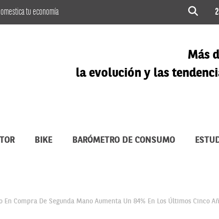
omestica tu economía
2
Más d
la evolución y las tenden
TOR
BIKE
BARÓMETRO DE CONSUMO
ESTUD
io En Compra De Segunda Mano Aumenta Un 84% En Los Últimos Cinco A