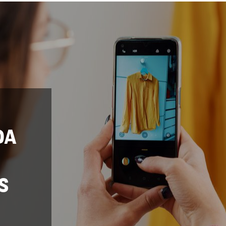
DA
N
S