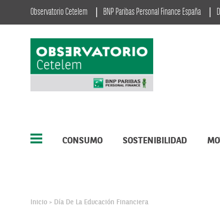
Observatorio Cetelem
BNP Paribas Personal Finance España
D
CONSUMO
SOSTENIBILIDAD
MO
Inicio
Día De La Educación Financiera
>