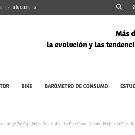
omestica tu economía
2
Más d
la evolución y las tenden
TOR
BIKE
BARÓMETRO DE CONSUMO
ESTUD
rcentaje De Españoles Que Utiliza La Bici Como Opción Preferida Para S