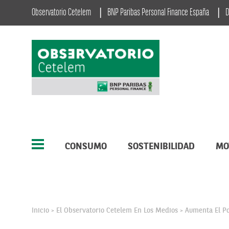
Observatorio Cetelem
BNP Paribas Personal Finance España
D
CONSUMO
SOSTENIBILIDAD
MO
Inicio
El Observatorio Cetelem En Los Medios
Aumenta El Po
>
>