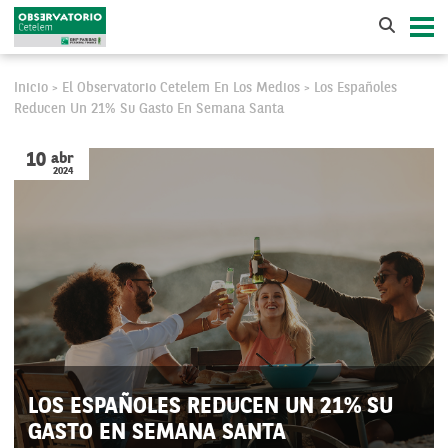
Inicio
El Observatorio Cetelem En Los Medios
Los Españoles
>
>
Reducen Un 21% Su Gasto En Semana Santa
10
abr
2024
LOS ESPAÑOLES REDUCEN UN 21% SU
GASTO EN SEMANA SANTA