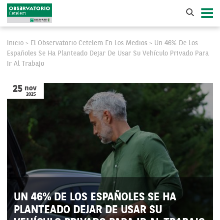
Inicio
El Observatorio Cetelem En Los Medios
Un 46% De Los
>
>
Españoles Se Ha Planteado Dejar De Usar Su Vehículo Privado Para
Ir Al Trabajo
25
nov
2025
UN 46% DE LOS ESPAÑOLES SE HA
PLANTEADO DEJAR DE USAR SU