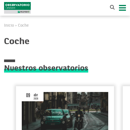
Inicio
Coche
>
Coche
Nuestros observatorios
09
abr
2026