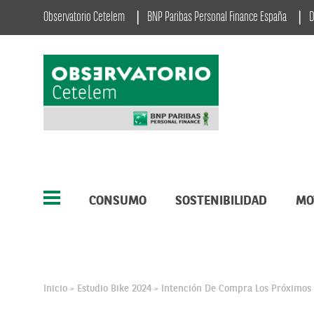
Observatorio Cetelem
BNP Paribas Personal Finance España
D
CONSUMO
SOSTENIBILIDAD
MO
Inicio
Estudio Bike 2024
Intención De Compra Los Próximos
>
>