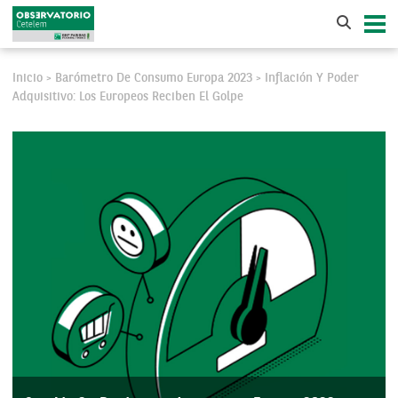
Inicio
Barómetro De Consumo Europa 2023
Inflación Y Poder
>
>
Adquisitivo: Los Europeos Reciben El Golpe