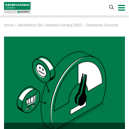
Inicio
Barómetro De Consumo Europa 2023
Desánimo General
>
>