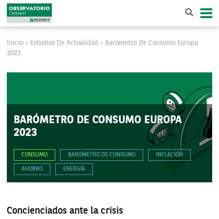
Inicio
Estudios De Actualidad
Barómetro De Consumo Europa
>
>
2023
BARÓMETRO DE CONSUMO EUROPA
2023
CONSUMO
BARÓMETRO DE CONSUMO
INFLACIÓN
AHORRO
ENERGÍA
Concienciados ante la crisis