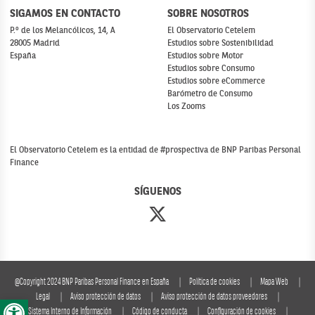
SIGAMOS EN CONTACTO
SOBRE NOSOTROS
P.º de los Melancólicos, 14, A
El Observatorio Cetelem
28005 Madrid
Estudios sobre Sostenibilidad
España
Estudios sobre Motor
Estudios sobre Consumo
Estudios sobre eCommerce
Barómetro de Consumo
Los Zooms
El Observatorio Cetelem es la entidad de #prospectiva de BNP Paribas Personal
Finance
SÍGUENOS
@Copyright 2024 BNP Paribas Personal Finance en España
Política de cookies
Mapa Web
Abrir barra de herramientas
Legal
Aviso protección de datos
Aviso protección de datos proveedores
Sistema Interno de Información
Código de conducta
Configuración de cookies