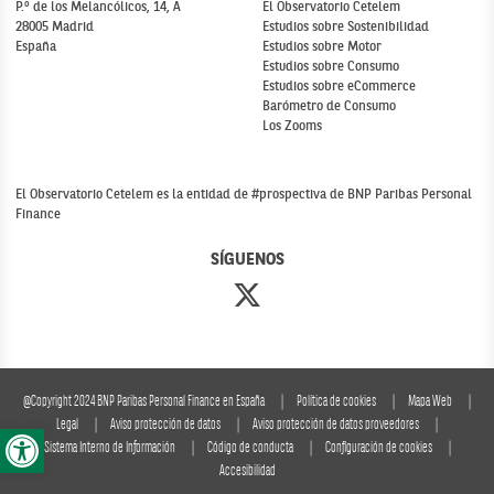
P.º de los Melancólicos, 14, A
El Observatorio Cetelem
28005 Madrid
Estudios sobre Sostenibilidad
España
Estudios sobre Motor
Estudios sobre Consumo
Estudios sobre eCommerce
Barómetro de Consumo
Los Zooms
El Observatorio Cetelem es la entidad de #prospectiva de BNP Paribas Personal
Finance
SÍGUENOS
@Copyright 2024 BNP Paribas Personal Finance en España
Política de cookies
Mapa Web
Abrir barra de herramientas
Legal
Aviso protección de datos
Aviso protección de datos proveedores
Sistema Interno de Información
Código de conducta
Configuración de cookies
Accesibilidad