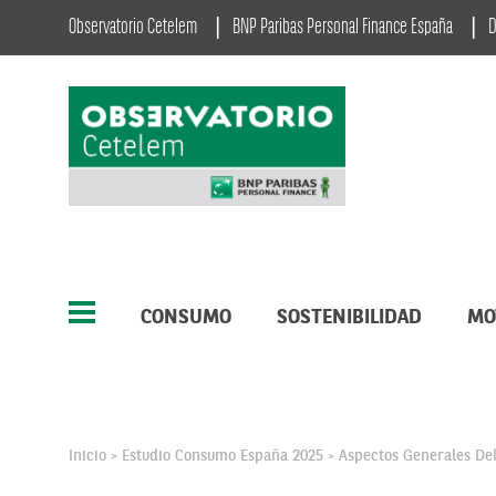
Observatorio Cetelem
BNP Paribas Personal Finance España
D
CONSUMO
SOSTENIBILIDAD
MO
Inicio
Estudio Consumo España 2025
Aspectos Generales D
>
>