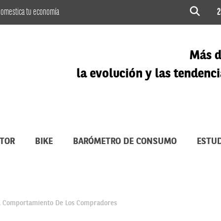
omestica tu economía
2
Más d
la evolución y las tenden
TOR
BIKE
BARÓMETRO DE CONSUMO
ESTUD
el Comportamiento De Los Compradores