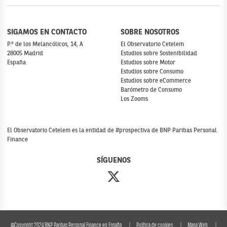
SIGAMOS EN CONTACTO
SOBRE NOSOTROS
P.º de los Melancólicos, 14, A
El Observatorio Cetelem
28005 Madrid
Estudios sobre Sostenibilidad
España
Estudios sobre Motor
Estudios sobre Consumo
Estudios sobre eCommerce
Barómetro de Consumo
Los Zooms
El Observatorio Cetelem es la entidad de #prospectiva de BNP Paribas Personal
Finance
SÍGUENOS
@Copyright 2024 BNP Paribas Personal Finance en España
Política de cookies
Mapa Web