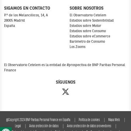
SIGAMOS EN CONTACTO
SOBRE NOSOTROS
P.º de los Melancólicos, 14, A
El Observatorio Cetelem
28005 Madrid
Estudios sobre Sostenibilidad
España
Estudios sobre Motor
Estudios sobre Consumo
Estudios sobre eCommerce
Barómetro de Consumo
Los Zooms
El Observatorio Cetelem es la entidad de #prospectiva de BNP Paribas Personal
Finance
SÍGUENOS
@Copyright 2024 BNP Paribas Personal Finance en España
Política de cookies
Mapa Web
Abrir barra de herramientas
Legal
Aviso protección de datos
Aviso protección de datos proveedores