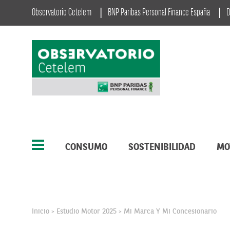
Observatorio Cetelem
BNP Paribas Personal Finance España
D
CONSUMO
SOSTENIBILIDAD
MO
Inicio
Estudio Motor 2025
Mi Marca Y Mi Concesionario
>
>