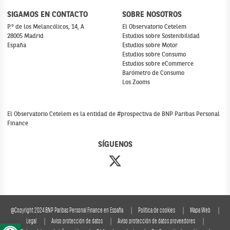
SIGAMOS EN CONTACTO
SOBRE NOSOTROS
P.º de los Melancólicos, 14, A
El Observatorio Cetelem
28005 Madrid
Estudios sobre Sostenibilidad
España
Estudios sobre Motor
Estudios sobre Consumo
Estudios sobre eCommerce
Barómetro de Consumo
Los Zooms
El Observatorio Cetelem es la entidad de #prospectiva de BNP Paribas Personal
Finance
SÍGUENOS
@Copyright 2024 BNP Paribas Personal Finance en España
Política de cookies
Mapa Web
Abrir barra de herramientas
Legal
Aviso protección de datos
Aviso protección de datos proveedores