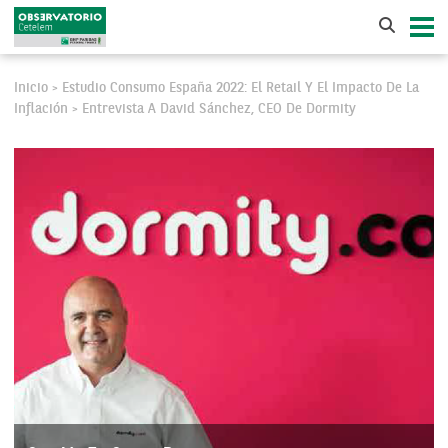
Inicio
Estudio Consumo España 2022: El Retail Y El Impacto De La
>
Inflación
Entrevista A David Sánchez, CEO De Dormity
>