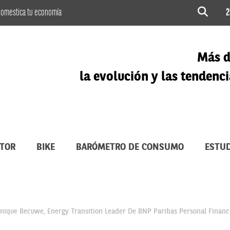
omestica tu economía
2
Más d
la evolución y las tenden
TOR
BIKE
BARÓMETRO DE CONSUMO
ESTUD
nique Becuwe, Energy Transition Leader De BNP Paribas Personal Financ