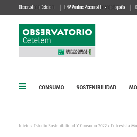
Observatorio Cetelem
BNP Paribas Personal Finance España
D
CONSUMO
SOSTENIBILIDAD
MO
Inicio
Estudio Sostenibilidad Y Consumo 2022
Entrevista Mo
>
>