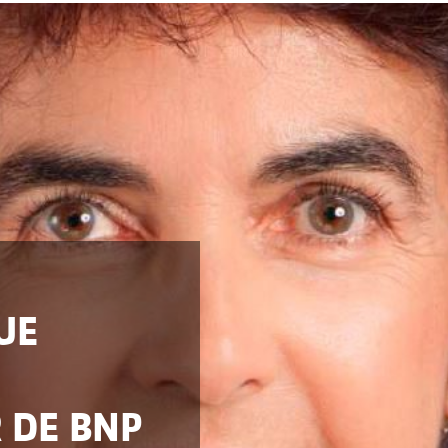
UE
 DE BNP