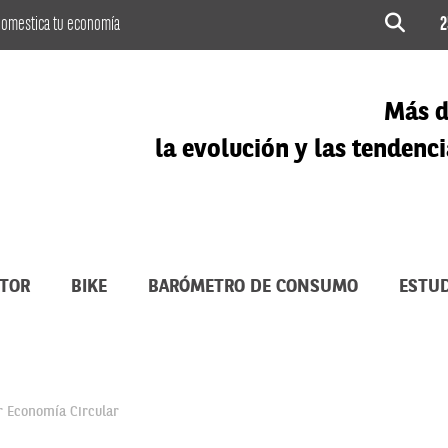
omestica tu economía
2
Más d
la evolución y las tenden
TOR
BIKE
BARÓMETRO DE CONSUMO
ESTUD
r Economía Circular