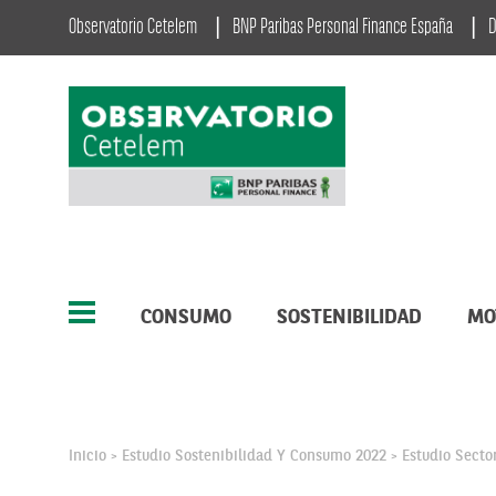
Observatorio Cetelem
BNP Paribas Personal Finance España
D
CONSUMO
SOSTENIBILIDAD
MO
Inicio
Estudio Sostenibilidad Y Consumo 2022
Estudio Secto
>
>