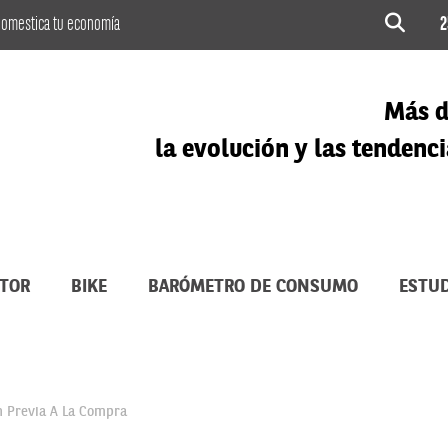
omestica tu economía
2
Más d
la evolución y las tenden
TOR
BIKE
BARÓMETRO DE CONSUMO
ESTUD
n Previa A La Compra