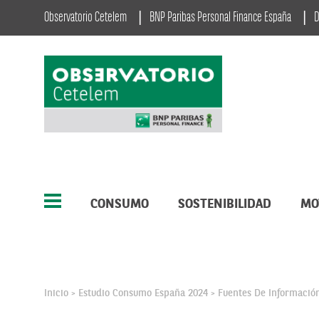
Observatorio Cetelem
BNP Paribas Personal Finance España
D
CONSUMO
SOSTENIBILIDAD
MO
Inicio
Estudio Consumo España 2024
Fuentes De Informació
>
>