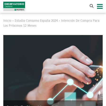
Inicio
Estudio Consumo España 2024
Intención De Compra Para
>
>
Los Próximos 12 Meses