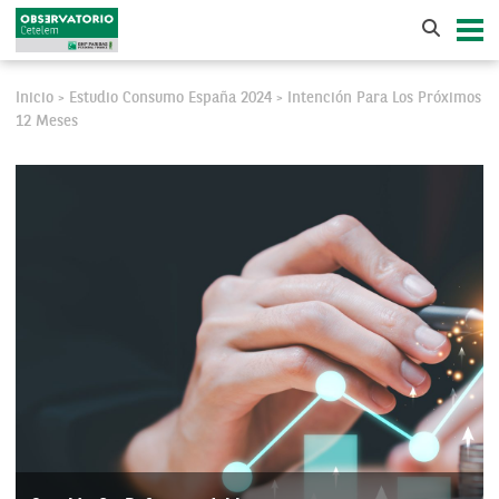
Inicio
Estudio Consumo España 2024
Intención Para Los Próximos
>
>
12 Meses