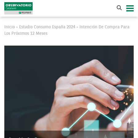
Inicio
Estudio Consumo España 2024
Intención De Compra Para
>
>
Los Próximos 12 Meses