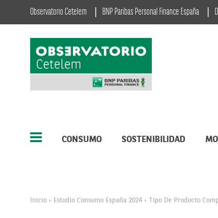
Observatorio Cetelem
BNP Paribas Personal Finance España
D
CONSUMO
SOSTENIBILIDAD
MO
Inicio
Estudio Consumo España 2024
Tipo De Producto Com
>
>