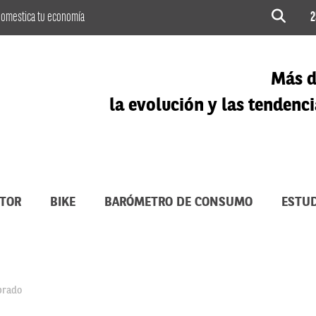
omestica tu economía
2
Más d
la evolución y las tenden
TOR
BIKE
BARÓMETRO DE CONSUMO
ESTUD
prado