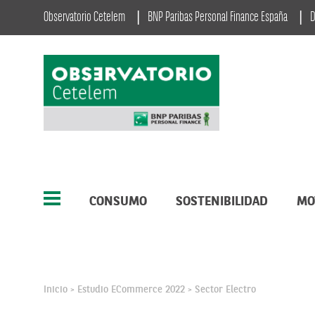
Observatorio Cetelem
BNP Paribas Personal Finance España
D
CONSUMO
SOSTENIBILIDAD
MO
Inicio
Estudio ECommerce 2022
Sector Electro
>
>