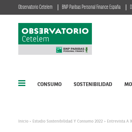
Observatorio Cetelem
BNP Paribas Personal Finance España
D
CONSUMO
SOSTENIBILIDAD
MO
Inicio
Estudio Sostenibilidad Y Consumo 2022
Entrevista A 
>
>