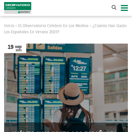
Inicio
El Observatorio Cetelem En Los Medios
¿Cuánto Han Gasto
>
>
Los Españoles En Verano 2023?
19
sep
2023