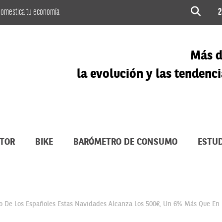
omestica tu economía
2
Más d
la evolución y las tenden
TOR
BIKE
BARÓMETRO DE CONSUMO
ESTUD
o De Los Españoles Estas Navidades Alcanza Los 500€, Un 6% Más Que En 