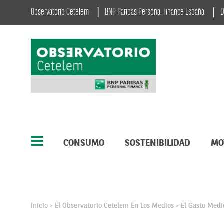
Observatorio Cetelem
BNP Paribas Personal Finance España
D
CONSUMO
SOSTENIBILIDAD
MO
Inicio
El Observatorio Cetelem En Los Medios
El Gasto Medi
>
>