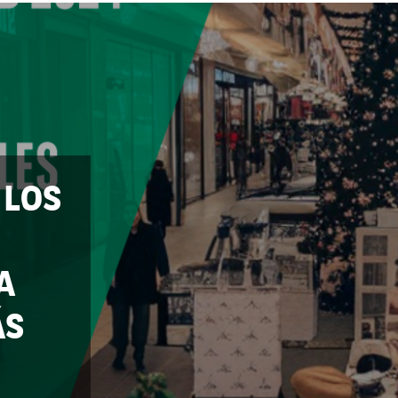
 LOS
A
ÁS