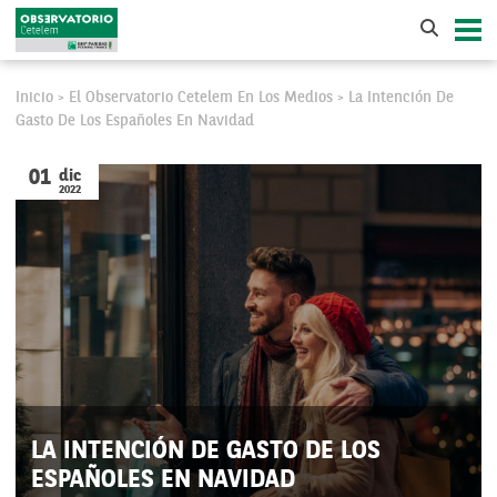
Inicio
El Observatorio Cetelem En Los Medios
La Intención De
>
>
Gasto De Los Españoles En Navidad
01
dic
2022
LA INTENCIÓN DE GASTO DE LOS
ESPAÑOLES EN NAVIDAD