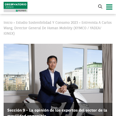
Inicio
Estudio Sostenibilidad Y Consumo 2023
Entrevista A Carlos
>
>
Wang, Director General De Human Mobility (KYMCO / YADEA/
IONEX)
Sección 9 - La opinión de los expertos del sector de la