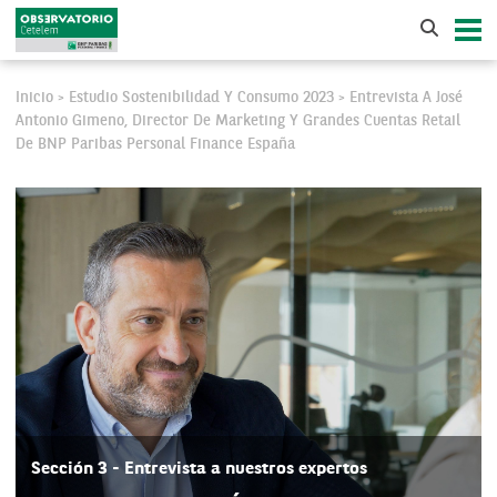
Inicio
Estudio Sostenibilidad Y Consumo 2023
Entrevista A José
>
>
Antonio Gimeno, Director De Marketing Y Grandes Cuentas Retail
De BNP Paribas Personal Finance España
Sección 3 - Entrevista a nuestros expertos