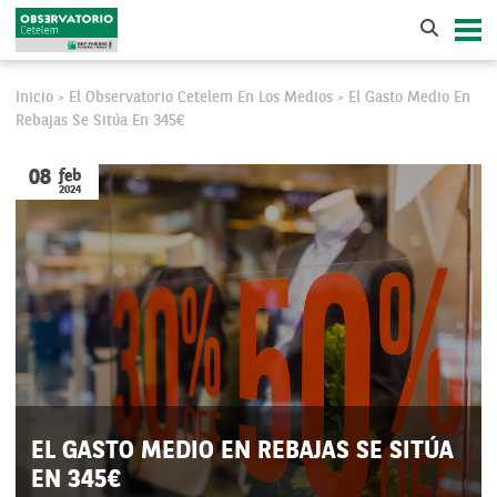
Inicio
El Observatorio Cetelem En Los Medios
El Gasto Medio En
>
>
Rebajas Se Sitúa En 345€
08
feb
2024
EL GASTO MEDIO EN REBAJAS SE SITÚA
EN 345€