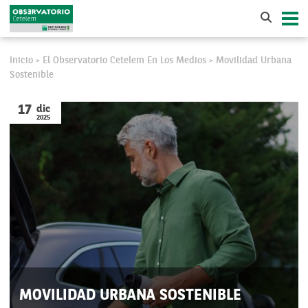
Inicio
El Observatorio Cetelem En Los Medios
Movilidad Urbana
>
>
Sostenible
17
dic
2025
MOVILIDAD URBANA SOSTENIBLE