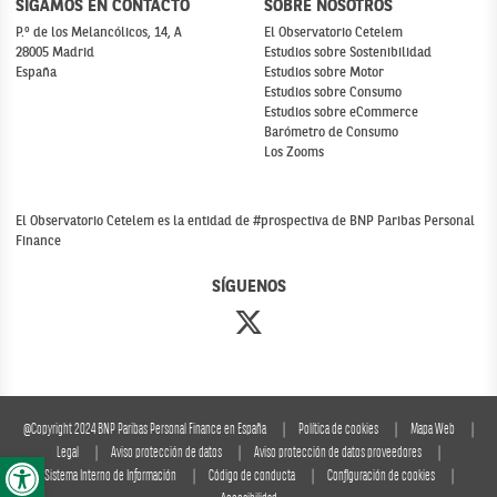
SIGAMOS EN CONTACTO
SOBRE NOSOTROS
P.º de los Melancólicos, 14, A
El Observatorio Cetelem
28005 Madrid
Estudios sobre Sostenibilidad
España
Estudios sobre Motor
Estudios sobre Consumo
Estudios sobre eCommerce
Barómetro de Consumo
Los Zooms
El Observatorio Cetelem es la entidad de #prospectiva de BNP Paribas Personal
Finance
SÍGUENOS
@Copyright 2024 BNP Paribas Personal Finance en España
Política de cookies
Mapa Web
Abrir barra de herramientas
Legal
Aviso protección de datos
Aviso protección de datos proveedores
Sistema Interno de Información
Código de conducta
Configuración de cookies