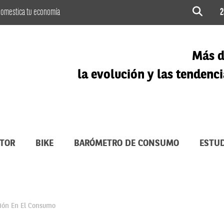
omestica tu economía
2
Más d
la evolución y las tenden
TOR
BIKE
BARÓMETRO DE CONSUMO
ESTUD
ción En El Consumo