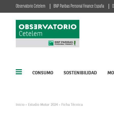
Observatorio Cetelem
BNP Paribas Personal Finance España
D
CONSUMO
SOSTENIBILIDAD
MO
Inicio
Estudio Motor 2024
Ficha Técnica
>
>