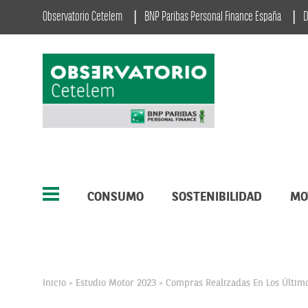
Observatorio Cetelem
BNP Paribas Personal Finance España
D
CONSUMO
SOSTENIBILIDAD
MO
Inicio
Estudio Motor 2023
Compras Realizadas En Los Últim
>
>