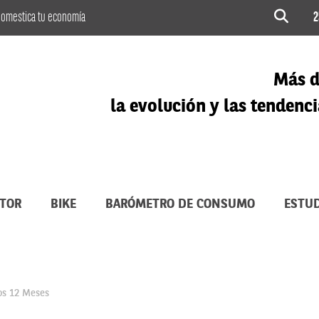
omestica tu economía
2
Más d
la evolución y las tenden
TOR
BIKE
BARÓMETRO DE CONSUMO
ESTUD
os 12 Meses